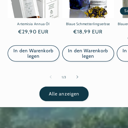
S
Artemisia Annua Öl
Blaue Schmetterlingserbse
Blaue
Normaler
€29,90 EUR
Normaler
€18,99 EUR
Preis
Preis
In den Warenkorb
In den Warenkorb
In
legen
legen
von
1
/
3
Alle anzeigen