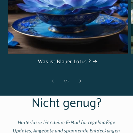
Was ist Blauer Lotus ?
von
1
/
3
Nicht genug?
Hinterlasse hier deine E-Mail für regelmäßige
Updates, Angebote und spannende Entdeckungen