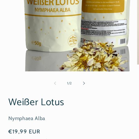
M
2
Medien
i
1
M
in
von
1
/
2
ö
Modal
öffnen
Weißer Lotus
Nymphaea Alba
Normaler
€19,99 EUR