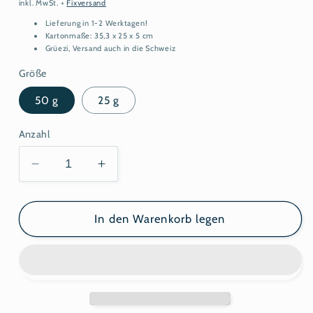
Preis
inkl. MwSt.
+
Fixversand
Lieferung in 1-2 Werktagen!
Kartonmaße: 35,3 x 25 x 5 cm
Grüezi, Versand auch in die Schweiz
Größe
50 g
25 g
Anzahl
Verringere
Erhöhe
die
die
Menge
Menge
für
für
In den Warenkorb legen
Weißer
Weißer
Lotus
Lotus