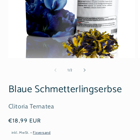
Medien
M
1
2
in
i
von
1
/
2
Modal
M
öffnen
ö
Blaue Schmetterlingserbse
Clitoria Ternatea
Normaler
€18,99 EUR
Preis
inkl. MwSt.
+
Fixversand