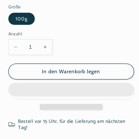
Größe
100g
Anzahl
Verringere
Erhöhe
die
die
Menge
Menge
für
für
In den Warenkorb legen
Blaue
Blaue
Schmetterlingserbse
Schmetterlingserbse
Bestell vor 15 Uhr, für die Lieferung am nächsten
Tag!